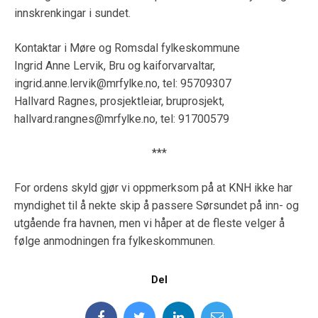
innskrenkingar i sundet.
Kontaktar i Møre og Romsdal fylkeskommune
Ingrid Anne Lervik, Bru og kaiforvarvaltar,
ingrid.anne.lervik@mrfylke.no, tel: 95709307
Hallvard Ragnes, prosjektleiar, bruprosjekt,
hallvard.rangnes@mrfylke.no, tel: 91700579
***
For ordens skyld gjør vi oppmerksom på at KNH ikke har
myndighet til å nekte skip å passere Sørsundet på inn- og
utgående fra havnen, men vi håper at de fleste velger å
følge anmodningen fra fylkeskommunen.
Del