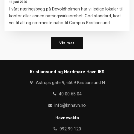
11 juni 2026
I vårt næringsbygg på Devoldholmen har vi ledige lokaler til
kontor eller annen næringsvirksomhet. God standard, kort
vei til alt og nærmeste nabo til Campus Kristiansund.
Vis mer
Kristiansund og Nordmøre Havn IKS
Astrups gate 9, 6509 Kristiansund N
40 00 65 04
info@knhavn.no
Havnevakta
992 99 120