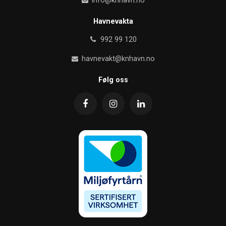
info@knhavn.no
Havnevakta
992 99 120
havnevakt@knhavn.no
Følg oss