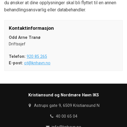
du ønsker at dine opplysninger skal bli flyttet til en annen
behandlingsansvarlig eller databehandler.
Kontaktinformasjon
Odd Arne Tranø
Driftssjef
Telefon:
920 85 265
E-post:
ot@knhavn.no
Kristiansund og Nordmøre Havn IKS
Astrups gate 9, 6509 Kristiansund N
40 00 65 04