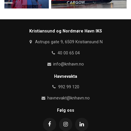
Kristiansund og Nordmøre Havn IKS
Astrups gate 9, 6509 Kristiansund N
40 00 65 04
info@knhavn.no
Havnevakta
992 99 120
havnevakt@knhavn.no
Følg oss